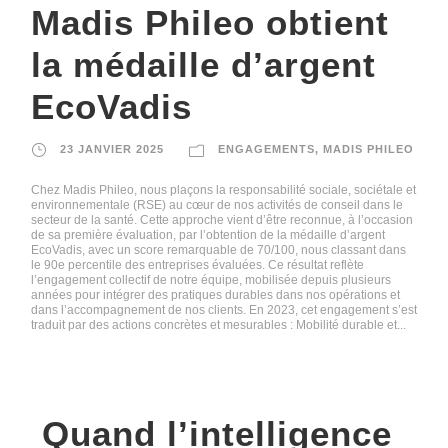
Madis Phileo obtient
la médaille d’argent
EcoVadis
23 JANVIER 2025
ENGAGEMENTS
,
MADIS PHILEO
Chez Madis Phileo, nous plaçons la responsabilité sociale, sociétale et
environnementale (RSE) au cœur de nos activités de conseil dans le
secteur de la santé. Cette approche vient d’être reconnue, à l’occasion
de sa première évaluation, par l’obtention de la médaille d’argent
EcoVadis, avec un score remarquable de 70/100, nous classant dans
le 90e percentile des entreprises évaluées. Ce résultat reflète
l’engagement collectif de notre équipe, mobilisée depuis plusieurs
années pour intégrer des pratiques durables dans nos opérations et
dans l’accompagnement de nos clients. En 2023, cet engagement s’est
traduit par des actions concrètes et mesurables : Mobilité durable et...
Quand l’intelligence