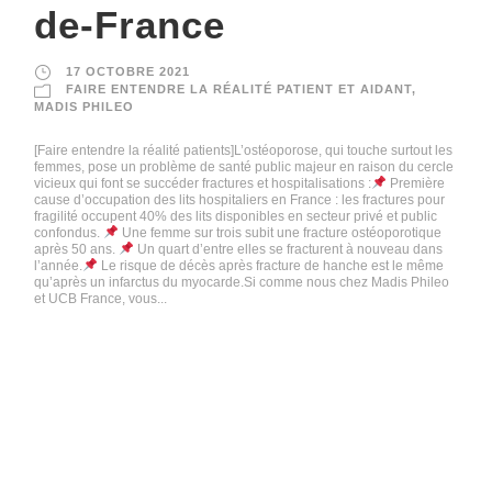
de-France
17 OCTOBRE 2021
FAIRE ENTENDRE LA RÉALITÉ PATIENT ET AIDANT
,
MADIS PHILEO
[Faire entendre la réalité patients]L’ostéoporose, qui touche surtout les
femmes, pose un problème de santé public majeur en raison du cercle
vicieux qui font se succéder fractures et hospitalisations :
Première
cause d’occupation des lits hospitaliers en France : les fractures pour
fragilité occupent 40% des lits disponibles en secteur privé et public
confondus.
Une femme sur trois subit une fracture ostéoporotique
après 50 ans.
Un quart d’entre elles se fracturent à nouveau dans
l’année.
Le risque de décès après fracture de hanche est le même
qu’après un infarctus du myocarde.Si comme nous chez Madis Phileo
et UCB France, vous...