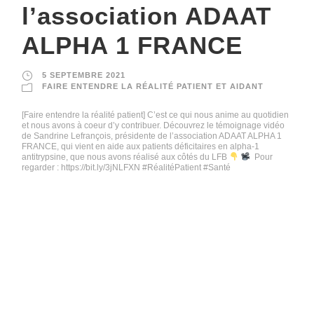
l’association ADAAT
ALPHA 1 FRANCE
5 SEPTEMBRE 2021
FAIRE ENTENDRE LA RÉALITÉ PATIENT ET AIDANT
[Faire entendre la réalité patient] C’est ce qui nous anime au quotidien
et nous avons à coeur d’y contribuer. Découvrez le témoignage vidéo
de Sandrine Lefrançois, présidente de l’association ADAAT ALPHA 1
FRANCE, qui vient en aide aux patients déficitaires en alpha-1
antitrypsine, que nous avons réalisé aux côtés du LFB
Pour
regarder : https://bit.ly/3jNLFXN #RéalitéPatient #Santé