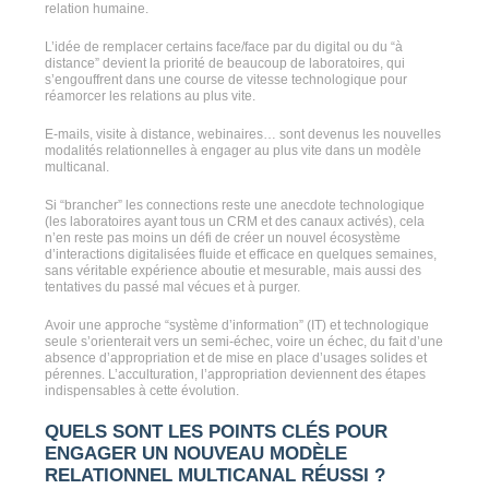
relation humaine.
L’idée de remplacer certains face/face par du digital ou du “à
distance” devient la priorité de beaucoup de laboratoires, qui
s’engouffrent dans une course de vitesse technologique pour
réamorcer les relations au plus vite.
E-mails, visite à distance, webinaires… sont devenus les nouvelles
modalités relationnelles à engager au plus vite dans un modèle
multicanal.
Si “brancher” les connections reste une anecdote technologique
(les laboratoires ayant tous un CRM et des canaux activés), cela
n’en reste pas moins un défi de créer un nouvel écosystème
d’interactions digitalisées fluide et efficace en quelques semaines,
sans véritable expérience aboutie et mesurable, mais aussi des
tentatives du passé mal vécues et à purger.
Avoir une approche “système d’information” (IT) et technologique
seule s’orienterait vers un semi-échec, voire un échec, du fait d’une
absence d’appropriation et de mise en place d’usages solides et
pérennes. L’acculturation, l’appropriation deviennent des étapes
indispensables à cette évolution.
QUELS SONT LES POINTS CLÉS POUR
ENGAGER UN NOUVEAU MODÈLE
RELATIONNEL MULTICANAL RÉUSSI ?