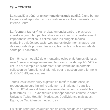
2) Le CONTENU
La capacité à générer
un contenu de grande qualité
, à une bonne
fréquence et répondant aux aspirations et centres d’intérêts des
interlocuteurs.
La
“content factory
”
est probablement la partie la plus sous-
investie aujourd’hui par les laboratoires. C’est un investissement
important souvent sous-estimé dans les budgets médico-
marketing ; vidéo, podcasts, webinaires deviennent chaque jour
des supports de plus en plus acceptés par les professionnels de
santé pour s’informer.
De même, la modalité du e-mentoring et les plateformes digitales
peer to peer
sont également en plein essor. La startup INVIVOX en
est un bel exemple en s’adaptant et délivrant une importante
collection de formations et tutoriels pour la gestion opérationnelle
du COVID-19, entre autres.
Toutes les
success story
digitales en matière d’audience, se
retrouvent aujourd’hui principalement et finalement dans les
“MEDFLIX” et leurs diffusion massives de contenus ; véritables
plateformes PULL dynamiques et indépendantes comme le sont :
Univadis (Aptus Health ), Medscape, DocEvidence mais aussi,
Egora, Le Quotidien du médecin, etc.
Il suffit de regarder les audiences de certaines de ces plateformes