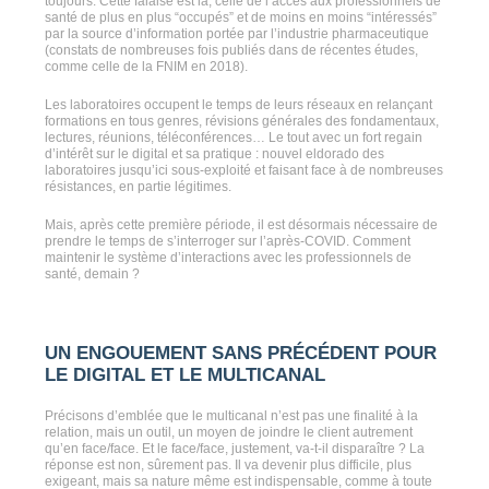
toujours. Cette falaise est là, celle de l’accès aux professionnels de
santé de plus en plus “occupés” et de moins en moins “intéressés”
par la source d’information portée par l’industrie pharmaceutique
(constats de nombreuses fois publiés dans de récentes études,
comme celle de la FNIM en 2018).
Les laboratoires occupent le temps de leurs réseaux en relançant
formations en tous genres, révisions générales des fondamentaux,
lectures, réunions, téléconférences… Le tout avec un fort regain
d’intérêt sur le digital et sa pratique : nouvel eldorado des
laboratoires jusqu’ici sous-exploité et faisant face à de nombreuses
résistances, en partie légitimes.
Mais, après cette première période, il est désormais nécessaire de
prendre le temps de s’interroger sur l’après-COVID. Comment
maintenir le système d’interactions avec les professionnels de
santé, demain ?
UN ENGOUEMENT SANS PRÉCÉDENT POUR
LE DIGITAL ET LE MULTICANAL
Précisons d’emblée que le multicanal n’est pas une finalité à la
relation, mais un outil, un moyen de joindre le client autrement
qu’en face/face. Et le face/face, justement, va-t-il disparaître ? La
réponse est non, sûrement pas. Il va devenir plus difficile, plus
exigeant, mais sa nature même est indispensable, comme à toute