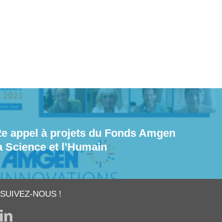
2e appel à projets du Fonds Amgen
a Science et l’Humain
SUIVEZ-NOUS !