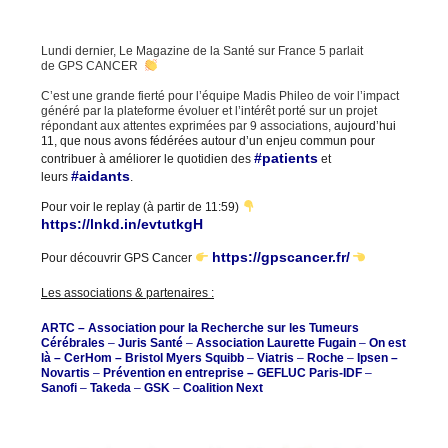
Lundi dernier, Le Magazine de la Santé sur France 5 parlait
de GPS CANCER
C’est une grande fierté pour l’équipe Madis Phileo de voir l’impact
généré par la plateforme évoluer et l’intérêt porté sur un projet
répondant aux attentes exprimées par 9 associations,
aujourd’hui
11, que nous avons fédérées autour d’un enjeu commun pour
#patients
contribuer à améliorer le quotidien des
et
#aidants
leurs
.
Pour voir le replay (à partir de 11:59)
https://lnkd.in/evtutkgH
https://gpscancer.fr/
Pour découvrir GPS Cancer
Les associations & partenaires :
ARTC – Association pour la Recherche sur les Tumeurs
Cérébrales
–
Juris Santé
–
Association Laurette Fugain
–
On est
là
–
CerHom
–
Bristol Myers Squibb
–
Viatris
–
Roche
–
Ipsen
–
Novartis
–
Prévention en entreprise – GEFLUC Paris-IDF
–
Sanofi
–
Takeda
–
GSK
–
Coalition Next