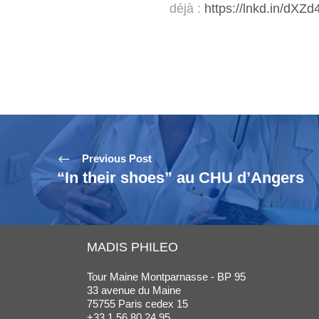
déjà :
https://lnkd.in/dXZ
Previous Post
“In their shoes” au CHU d’Angers
MADIS PHILEO
Tour Maine Montparnasse - BP 95
33 avenue du Maine
75755 Paris cedex 15
+33 1 56 80 24 95