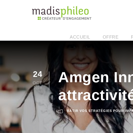
ACCUEIL
OFFRE
Amgen Inn
24
OCT
2019
attractivit
BÂTIR VOS STRATÉGIES POUR IMP