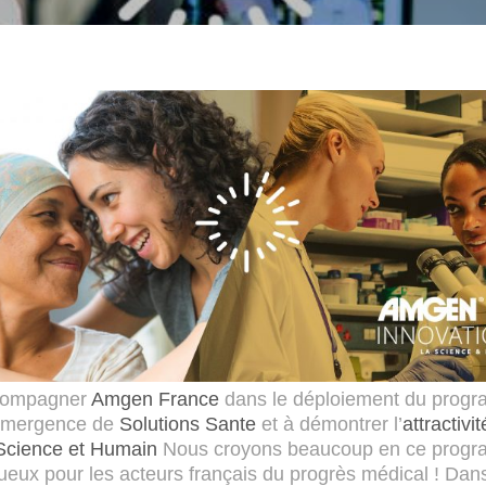
ccompagner
Amgen France
dans le déploiement du progr
’émergence de
Solutions Sante
et à démontrer l’
attractivit
cience et Humain
Nous croyons beaucoup en ce progr
tueux pour les acteurs français du progrès médical ! Dans