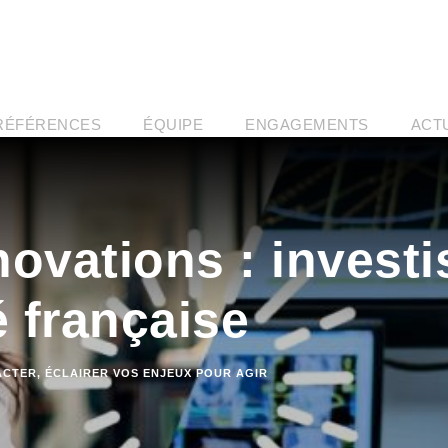
RÉFÉRENCES
ÉQUIPE
ENGAGEMENTS
ACT
ovations : investi
é française
ACTER
,
ÉCLAIRER VOS ENJEUX POUR AGIR